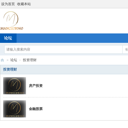
设为首页
收藏本站
论坛
»
论坛
›
投资理财
M
投资理财
an
cl
房产投资
ub
36
金融股票
0